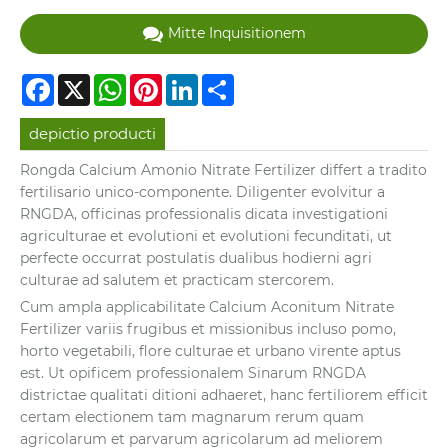
Mitte Inquisitionem
Facebook
X
WhatsApp
Pinterest
LinkedIn
Share
depictio producti
Rongda Calcium Amonio Nitrate Fertilizer differt a tradito
fertilisario unico-componente. Diligenter evolvitur a
RNGDA, officinas professionalis dicata investigationi
agriculturae et evolutioni et evolutioni fecunditati, ut
perfecte occurrat postulatis dualibus hodierni agri
culturae ad salutem et practicam stercorem.
Cum ampla applicabilitate Calcium Aconitum Nitrate
Fertilizer variis frugibus et missionibus incluso pomo,
horto vegetabili, flore culturae et urbano virente aptus
est. Ut opificem professionalem Sinarum RNGDA
districtae qualitati ditioni adhaeret, hanc fertiliorem efficit
certam electionem tam magnarum rerum quam
agricolarum et parvarum agricolarum ad meliorem