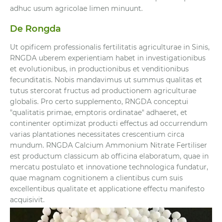
adhuc usum agricolae limen minuunt.
De Rongda
Ut opificem professionalis fertilitatis agriculturae in Sinis,
RNGDA uberem experientiam habet in investigationibus
et evolutionibus, in productionibus et venditionibus
fecunditatis. Nobis mandavimus ut summus qualitas et
tutus stercorat fructus ad productionem agriculturae
globalis. Pro certo supplemento, RNGDA conceptui
"qualitatis primae, emptoris ordinatae" adhaeret, et
continenter optimizat producti effectus ad occurrendum
varias plantationes necessitates crescentium circa
mundum. RNGDA Calcium Ammonium Nitrate Fertiliser
est productum classicum ab officina elaboratum, quae in
mercatu postulato et innovatione technologica fundatur,
quae magnam cognitionem a clientibus cum suis
excellentibus qualitate et applicatione effectu manifesto
acquisivit.