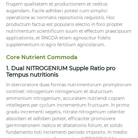
frugem qualitatem et productionem et reditus
augendam. Facile adhiberi potest cum simplici
operatione ac normatis repositionis requisitis. Hoc
productum factus est popularis electio in foro propter
nutrimentum scientificum suum et effectum praecipuum
applicationis, et RNGDA etiam agnoscitur fidelis
supplementum in agro fertilium agricolarum.
Core Nutrient Commoda
1. Dual NITROGENIUM Supple Ratio pro
Tempus nutritionis
In stercoratore duas formas nutrimentorum promptorum
continet: nitrogenium nitrogenium et diuturnum
ammonium nitrogenium, accuratam nutriendi copiam
intellegens per cyclum incrementum fructuum. In primo
gradu incrementi segetis, nitrate nitrogenium celeriter
absorberi et adhiberi potest, efficaciter promovere
germinationem radicis et dilatationis folium, et solido
fundamento toti incrementi periodo imposito. In mediis