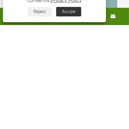
consentis.
Privacy Policy
Reject
Accipe




Quid tutus est Nitrogenium stercorat
et cur criticum pro Sustainable
Agriculture
View More >>
De Us
Products
Nobis loquere
US