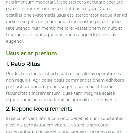
nutrimentum moderari. Haec stercora accurate aequare
potest incrementum necessitatibus frugum. Cum
destillatione systematis usus est, stercorator aequaliter ad
radices segetis una cum aqua transportari potest, quae
rate utendo nutrimento meliore, vastationem minuit, et
fructuose adiuvat agricolae finem augendi et reditus
augendi.
Usus et at pretium
1. Ratio Ritus
Productum facile est ad usum et perplexas operationes
non requirit. Agricolae dosis commendationem adhibere
possunt secundum genus segetis, scaenae et terrae
fecunditatis incrementum, quae tam magnae scalae
agriculturae ac parvae familiae agriculturae convenit.
2. Repono Requirements
In sicco et ventilato loco condi debet, et cum substantiis
alcalinis permixtionem vitare, ut stabilis stercorat
observantiam conservet. Condiciones simplices repono