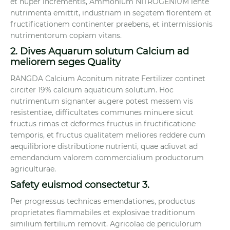
et nuper incrementis, Ammonium NITROGENIUM lente
nutrimenta emittit, industriam in segetem florentem et
fructificationem continenter praebens, et intermissionis
nutrimentorum copiam vitans.
2. Dives Aquarum solutum Calcium ad
meliorem seges Quality
RANGDA Calcium Aconitum nitrate Fertilizer continet
circiter 19% calcium aquaticum solutum. Hoc
nutrimentum signanter augere potest messem vis
resistentiae, difficultates communes minuere sicut
fructus rimas et deformes fructus in fructificatione
temporis, et fructus qualitatem meliores reddere cum
aequilibriore distributione nutrienti, quae adiuvat ad
emendandum valorem commercialium productorum
agriculturae.
Safety euismod consectetur 3.
Per progressus technicas emendationes, productus
proprietates flammabiles et explosivae traditionum
similium fertilium removit. Agricolae de periculorum