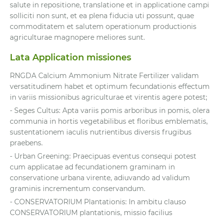
salute in repositione, translatione et in applicatione campi
solliciti non sunt, et ea plena fiducia uti possunt, quae
commoditatem et salutem operationum productionis
agriculturae magnopere meliores sunt.
Lata Application missiones
RNGDA Calcium Ammonium Nitrate Fertilizer validam
versatitudinem habet et optimum fecundationis effectum
in variis missionibus agriculturae et virentis agere potest;
- Seges Cultus: Apta variis pomis arboribus in pomis, olera
communia in hortis vegetabilibus et floribus emblematis,
sustentationem iaculis nutrientibus diversis frugibus
praebens.
- Urban Greening: Praecipuas eventus consequi potest
cum applicatae ad fecundationem graminam in
conservatione urbana virente, adiuvando ad validum
graminis incrementum conservandum.
- CONSERVATORIUM Plantationis: In ambitu clauso
CONSERVATORIUM plantationis, missio facilius