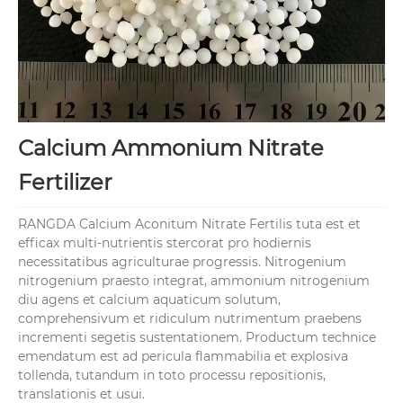
Calcium Ammonium Nitrate
Fertilizer
RANGDA Calcium Aconitum Nitrate Fertilis tuta est et
efficax multi-nutrientis stercorat pro hodiernis
necessitatibus agriculturae progressis. Nitrogenium
nitrogenium praesto integrat, ammonium nitrogenium
diu agens et calcium aquaticum solutum,
comprehensivum et ridiculum nutrimentum praebens
incrementi segetis sustentationem. Productum technice
emendatum est ad pericula flammabilia et explosiva
tollenda, tutandum in toto processu repositionis,
translationis et usui.