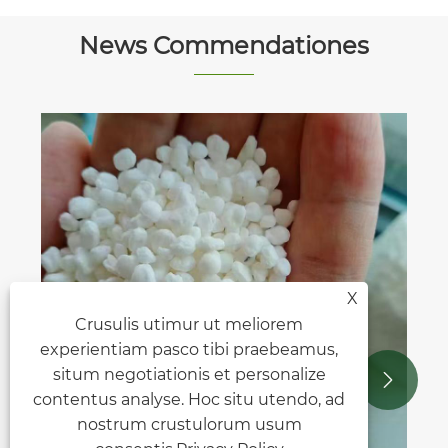
News Commendationes
X
Crusulis utimur ut meliorem
experientiam pasco tibi praebeamus,
situm negotiationis et personalize


contentus analyse. Hoc situ utendo, ad
nostrum crustulorum usum